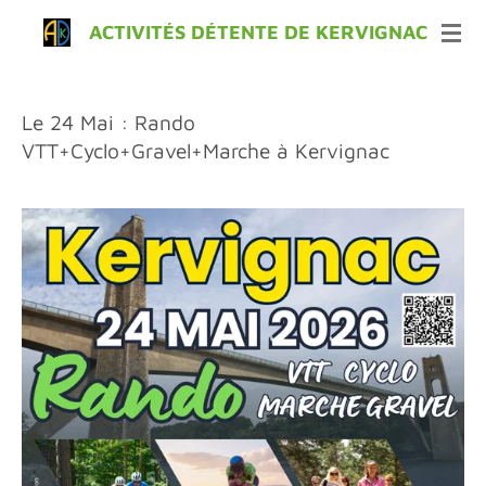
Passer
ACTIVITÉS DÉTENTE DE KERVIGNAC
au
contenu
principal
Le 24 Mai :
Rando
VTT+Cyclo+Gravel+Marche
à Kervignac