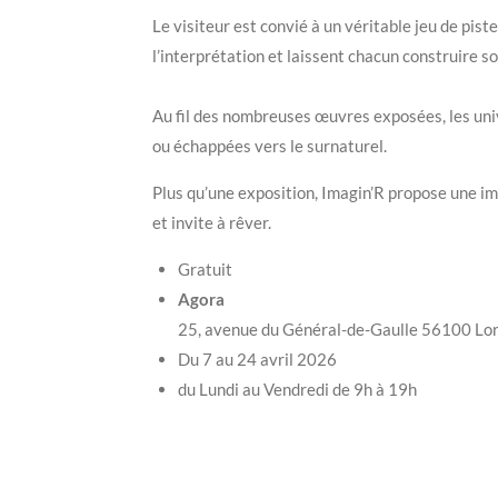
Le visiteur est convié à un véritable jeu de pis
l’interprétation et laissent chacun construire s
Au fil des nombreuses œuvres exposées, les uni
ou échappées vers le surnaturel.
Plus qu’une exposition, Imagin’R propose une i
et invite à rêver.
Gratuit
Agora
25, avenue du Général-de-Gaulle 56100 Lor
Du 7 au 24 avril 2026
du Lundi au Vendredi de 9h à 19h